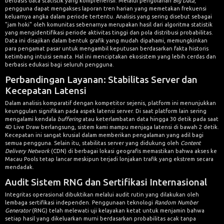
berbasis data statistik yang komprehensif. Melalui pengolahan
Big Data
,
pengguna dapat mengakses laporan tren harian yang memetakan frekuensi
keluarnya angka dalam periode tertentu. Analisis yang sering disebut sebagai
"jam hoki" oleh komunitas sebenarnya merupakan hasil dari algoritma statistik
yang mengidentifikasi periode aktivitas tinggi dan pola distribusi probabilitas.
Data ini disajikan dalam bentuk grafik yang mudah dipahami, memungkinkan
para pengamat pasar untuk mengambil keputusan berdasarkan fakta historis
ketimbang intuisi semata. Hal ini menciptakan ekosistem yang lebih cerdas dan
berbasis edukasi bagi seluruh pengguna.
Perbandingan Layanan: Stabilitas Server dan
Kecepatan Latensi
Dalam analisis komparatif dengan kompetitor sejenis, platform ini menunjukkan
keunggulan signifikan pada aspek latensi server. Di saat platform lain sering
mengalami kendala
buffering
atau keterlambatan data hingga 30 detik pada saat
4D Live Draw berlangsung, sistem kami mampu menjaga latensi di bawah 2 detik.
Kecepatan ini sangat krusial dalam memberikan pengalaman yang adil bagi
semua pengguna. Selain itu, stabilitas server yang didukung oleh
Content
Delivery Network
(CDN) di berbagai lokasi geografis memastikan bahwa akses ke
Macau Pools tetap lancar meskipun terjadi lonjakan trafik yang ekstrem secara
mendadak.
Audit Sistem RNG dan Sertifikasi Internasional
Integritas operasional dibuktikan melalui audit rutin yang dilakukan oleh
lembaga sertifikasi independen. Penggunaan teknologi
Random Number
Generator
(RNG) telah melewati uji kelayakan ketat untuk menjamin bahwa
setiap hasil yang dikeluarkan murni berdasarkan probabilitas acak tanpa