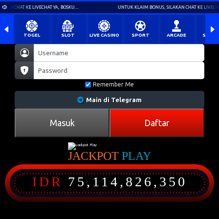
CHAT KE LIVECHAT YA, BOSKU....
UNTUK KLAIM BONUS, SILAKAN CHAT KE LIVECHAT YA,
TOGEL
SLOT
LIVE CASINO
SPORT
ARCADE
SABU
Remember Me
Main di Telegram
Masuk
Daftar
JACKPOT
PLAY
IDR
75,114,826,350